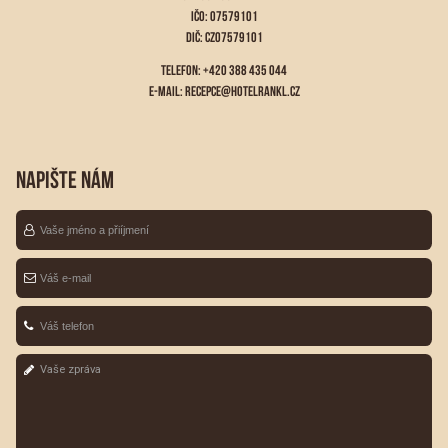
IČO: 07579101
DIČ: CZ07579101
TELEFON: +420 388 435 044
E-MAIL:
RECEPCE@HOTELRANKL.CZ
NAPIŠTE NÁM