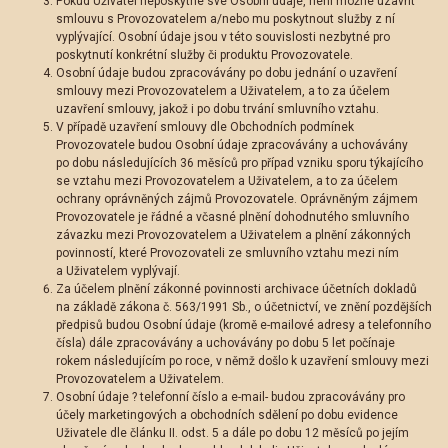
Pokud Uživatel neposkytne své Osobní údaje, není možné uzavřít
smlouvu s Provozovatelem a/nebo mu poskytnout služby z ní
vyplývající. Osobní údaje jsou v této souvislosti nezbytné pro
poskytnutí konkrétní služby či produktu Provozovatele.
Osobní údaje budou zpracovávány po dobu jednání o uzavření
smlouvy mezi Provozovatelem a Uživatelem, a to za účelem
uzavření smlouvy, jakož i po dobu trvání smluvního vztahu.
V případě uzavření smlouvy dle Obchodních podmínek
Provozovatele budou Osobní údaje zpracovávány a uchovávány
po dobu následujících 36 měsíců pro případ vzniku sporu týkajícího
se vztahu mezi Provozovatelem a Uživatelem, a to za účelem
ochrany oprávněných zájmů Provozovatele. Oprávněným zájmem
Provozovatele je řádné a včasné plnění dohodnutého smluvního
závazku mezi Provozovatelem a Uživatelem a plnění zákonných
povinností, které Provozovateli ze smluvního vztahu mezi ním
a Uživatelem vyplývají.
Za účelem plnění zákonné povinnosti archivace účetních dokladů
na základě zákona č. 563/1991 Sb., o účetnictví, ve znění pozdějších
předpisů budou Osobní údaje (kromě e-mailové adresy a telefonního
čísla) dále zpracovávány a uchovávány po dobu 5 let počínaje
rokem následujícím po roce, v němž došlo k uzavření smlouvy mezi
Provozovatelem a Uživatelem.
Osobní údaje ? telefonní číslo a e-mail- budou zpracovávány pro
účely marketingových a obchodních sdělení po dobu evidence
Uživatele dle článku II. odst. 5 a dále po dobu 12 měsíců po jejím