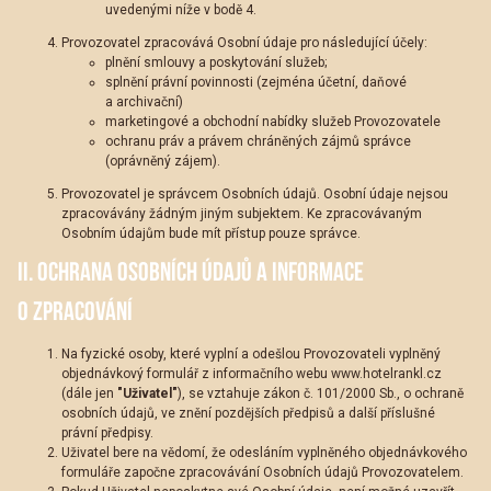
uvedenými níže v bodě 4.
Provozovatel zpracovává Osobní údaje pro následující účely:
plnění smlouvy a poskytování služeb;
splnění právní povinnosti (zejména účetní, daňové
a archivační)
marketingové a obchodní nabídky služeb Provozovatele
ochranu práv a právem chráněných zájmů správce
(oprávněný zájem).
Provozovatel je správcem Osobních údajů. Osobní údaje nejsou
zpracovávány žádným jiným subjektem. Ke zpracovávaným
Osobním údajům bude mít přístup pouze správce.
II. OCHRANA OSOBNÍCH ÚDAJŮ A INFORMACE
O ZPRACOVÁNÍ
Na fyzické osoby, které vyplní a odešlou Provozovateli vyplněný
objednávkový formulář z informačního webu
www.hotelrankl.cz
(dále jen
"Uživatel"
), se vztahuje zákon č. 101/2000 Sb., o ochraně
osobních údajů, ve znění pozdějších předpisů a další příslušné
právní předpisy.
Uživatel bere na vědomí, že odesláním vyplněného objednávkového
formuláře započne zpracovávání Osobních údajů Provozovatelem.