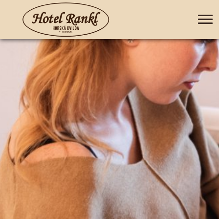
+420 388 435 044
DE
EN