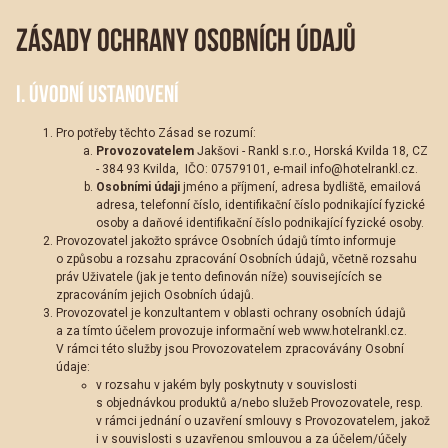
ZÁSADY OCHRANY OSOBNÍCH ÚDAJŮ
I. ÚVODNÍ USTANOVENÍ
Pro potřeby těchto Zásad se rozumí:
Provozovatelem
Jakšovi - Rankl s.r.o., Horská Kvilda 18, CZ
- 384 93 Kvilda, IČO: 07579101, e-mail info@hotelrankl.cz.
Osobními údaji
jméno a příjmení, adresa bydliště, emailová
adresa, telefonní číslo, identifikační číslo podnikající fyzické
osoby a daňové identifikační číslo podnikající fyzické osoby.
Provozovatel jakožto správce Osobních údajů tímto informuje
o způsobu a rozsahu zpracování Osobních údajů, včetně rozsahu
práv Uživatele (jak je tento definován níže) souvisejících se
zpracováním jejich Osobních údajů.
Provozovatel je konzultantem v oblasti ochrany osobních údajů
a za tímto účelem provozuje informační web
www.hotelrankl.cz
.
V rámci této služby jsou Provozovatelem zpracovávány Osobní
údaje:
v rozsahu v jakém byly poskytnuty v souvislosti
s objednávkou produktů a/nebo služeb Provozovatele, resp.
v rámci jednání o uzavření smlouvy s Provozovatelem, jakož
i v souvislosti s uzavřenou smlouvou a
za účelem/účely