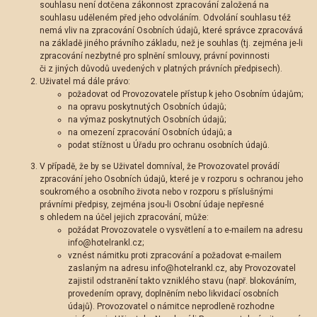
souhlasu není dotčena zákonnost zpracování založená na
souhlasu uděleném před jeho odvoláním. Odvolání souhlasu též
nemá vliv na zpracování Osobních údajů, které správce zpracovává
na základě jiného právního základu, než je souhlas (tj. zejména je-li
zpracování nezbytné pro splnění smlouvy, právní povinnosti
či z jiných důvodů uvedených v platných právních předpisech).
Uživatel má dále právo:
požadovat od Provozovatele přístup k jeho Osobním údajům;
na opravu poskytnutých Osobních údajů;
na výmaz poskytnutých Osobních údajů;
na omezení zpracování Osobních údajů; a
podat stížnost u Úřadu pro ochranu osobních údajů.
V případě, že by se Uživatel domníval, že Provozovatel provádí
zpracování jeho Osobních údajů, které je v rozporu s ochranou jeho
soukromého a osobního života nebo v rozporu s příslušnými
právními předpisy, zejména jsou-li Osobní údaje nepřesné
s ohledem na účel jejich zpracování, může:
požádat Provozovatele o vysvětlení a to e-mailem na adresu
info@hotelrankl.cz;
vznést námitku proti zpracování a požadovat e-mailem
zaslaným na adresu info@hotelrankl.cz, aby Provozovatel
zajistil odstranění takto vzniklého stavu (např. blokováním,
provedením opravy, doplněním nebo likvidací osobních
údajů). Provozovatel o námitce neprodleně rozhodne