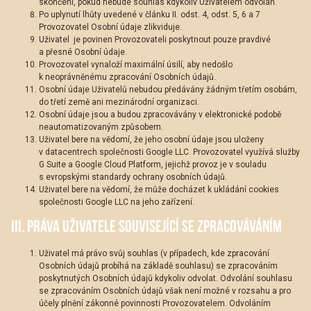
skončení, pokud nebude souhlas kdykoliv Uživatelem odvolán.
Po uplynutí lhůty uvedené v článku II. odst. 4, odst. 5, 6 a 7
Provozovatel Osobní údaje zlikviduje.
Uživatel je povinen Provozovateli poskytnout pouze pravdivé
a přesné Osobní údaje.
Provozovatel vynaloží maximální úsilí, aby nedošlo
k neoprávněnému zpracování Osobních údajů.
Osobní údaje Uživatelů nebudou předávány žádným třetím osobám,
do třetí země ani mezinárodní organizaci.
Osobní údaje jsou a budou zpracovávány v elektronické podobě
neautomatizovaným způsobem.
Uživatel bere na vědomí, že jeho osobní údaje jsou uloženy
v datacentrech společnosti Google LLC. Provozovatel využívá služby
G Suite a Google Cloud Platform, jejichž provoz je v souladu
s evropskými standardy ochrany osobních údajů.
Uživatel bere na vědomí, že může docházet k ukládání cookies
společnosti Google LLC na jeho zařízení.
III. PRÁVA UŽIVATELE SOUVISEJÍCÍ SE ZPRACOVÁVÁNÍM
Uživatel má právo svůj souhlas (v případech, kde zpracování
Osobních údajů probíhá na základě souhlasu) se zpracováním
poskytnutých Osobních údajů kdykoliv odvolat. Odvolání souhlasu
se zpracováním Osobních údajů však není možné v rozsahu a pro
účely plnění zákonné povinnosti Provozovatelem. Odvoláním