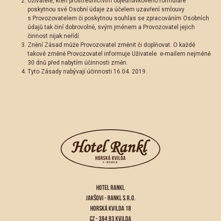
Uživatelé, kteří prostřednictvím objednávkového formuláře
poskytnou své Osobní údaje za účelem uzavření smlouvy
s Provozovatelem či poskytnou souhlas se zpracováním Osobních
údajů tak činí dobrovolně, svým jménem a Provozovatel jejich
činnost nijak neřídí.
Znění Zásad může Provozovatel změnit či doplňovat. O každé
takové změně Provozovatel informuje Uživatele e-mailem nejméně
30 dnů před nabytím účinnosti změn.
Tyto Zásady nabývají účinnosti 16.04. 2019.
HOTEL RANKL
JAKŠOVI - RANKL S.R.O.
HORSKÁ KVILDA 18
CZ - 384 93 KVILDA