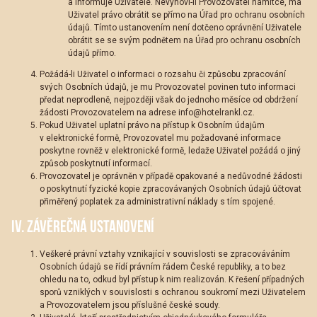
a informuje Uživatele. Nevyhoví-li Provozovatel námitce, má
Uživatel právo obrátit se přímo na Úřad pro ochranu osobních
údajů. Tímto ustanovením není dotčeno oprávnění Uživatele
obrátit se se svým podnětem na Úřad pro ochranu osobních
údajů přímo.
Požádá-li Uživatel o informaci o rozsahu či způsobu zpracování
svých Osobních údajů, je mu Provozovatel povinen tuto informaci
předat neprodleně, nejpozději však do jednoho měsíce od obdržení
žádosti Provozovatelem na adrese info@hotelrankl.cz.
Pokud Uživatel uplatní právo na přístup k Osobním údajům
v elektronické formě, Provozovatel mu požadované informace
poskytne rovněž v elektronické formě, ledaže Uživatel požádá o jiný
způsob poskytnutí informací.
Provozovatel je oprávněn v případě opakované a nedůvodné žádosti
o poskytnutí fyzické kopie zpracovávaných Osobních údajů účtovat
přiměřený poplatek za administrativní náklady s tím spojené.
IV. ZÁVĚREČNÁ USTANOVENÍ
Veškeré právní vztahy vznikající v souvislosti se zpracováváním
Osobních údajů se řídí právním řádem České republiky, a to bez
ohledu na to, odkud byl přístup k nim realizován. K řešení případných
sporů vzniklých v souvislosti s ochranou soukromí mezi Uživatelem
a Provozovatelem jsou příslušné české soudy.