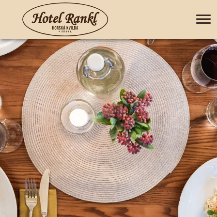
+420 388 435 044
DE
EN