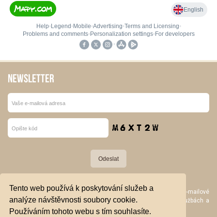
NEWSLETTER
Tento web používá k poskytování služeb a
Stiskem tlačítka „Odeslat“ souhlasím se zpracováním své e-mailové
analýze návštěvnosti soubory cookie.
adresy za účelem zasílání obchodních sdělení o produktech, službách a
akcích společnosti Jakšovi - Rankl spol. s r.o.
Používáním tohoto webu s tím souhlasíte.