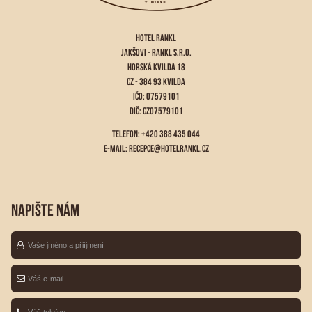
HOTEL RANKL
JAKŠOVI - RANKL S.R.O.
HORSKÁ KVILDA 18
CZ - 384 93 KVILDA
IČO: 07579101
DIČ: CZ07579101
TELEFON: +420 388 435 044
E-MAIL:
RECEPCE@HOTELRANKL.CZ
NAPIŠTE NÁM