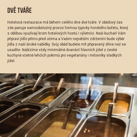
DVĚ TVÁŘE
Hotelová restaurace má během celého dne dvě tváře. V obědový čas
zde panuje samoobslužný provoz formou typicky horského bufetu, který
s oblibou využívají krom hotelových hostů i výletníci. Naši kuchaři Vám
připraví jídlo přímo před očima a Vašim největším zdržením bude výběr
jídla z naší široké nabídky. Svůj oběd budete mít připravený dříve než se
usadíte. Nabízíme vždy minimálně dvanáct hlavních jídel z české
kuchyně včetně lehčích pokrmů pro vegetariány i milovníky sladkých
jídel.