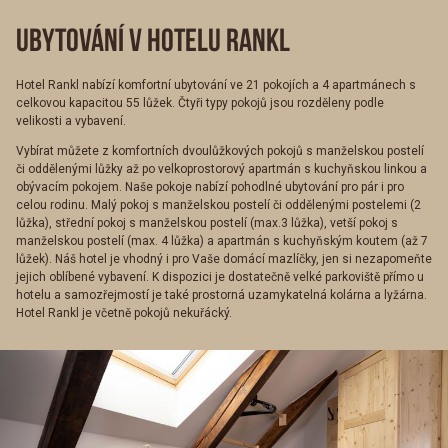
UBYTOVÁNÍ V HOTELU RANKL
Hotel Rankl nabízí komfortní ubytování ve 21 pokojích a 4 apartmánech s
celkovou kapacitou 55 lůžek. Čtyři typy pokojů jsou rozděleny podle
velikosti a vybavení.
Vybírat můžete z komfortních dvoulůžkových pokojů s manželskou postelí
či oddělenými lůžky až po velkoprostorový apartmán s kuchyňskou linkou a
obývacím pokojem. Naše pokoje nabízí pohodlné ubytování pro pár i pro
celou rodinu. Malý pokoj s manželskou postelí či oddělenými postelemi (2
lůžka), střední pokoj s manželskou postelí (max.3 lůžka), vetší pokoj s
manželskou postelí (max. 4 lůžka) a apartmán s kuchyňským koutem (až 7
lůžek). Náš hotel je vhodný i pro Vaše domácí mazlíčky, jen si nezapomeňte
jejich oblíbené vybavení. K dispozici je dostatečně velké parkoviště přímo u
hotelu a samozřejmostí je také prostorná uzamykatelná kolárna a lyžárna.
Hotel Rankl je včetně pokojů nekuřácký.