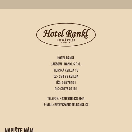
HOTEL RANKL
JAKŠOVI - RANKL S.R.O.
HORSKÁ KVILDA 18
CZ - 384 93 KVILDA
IČO: 07579101
DIČ: CZ07579101
TELEFON: +420 388 435 044
E-MAIL:
RECEPCE@HOTELRANKL.CZ
NAPIŠTE NÁM