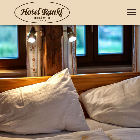
+420 388 435 044
DE
EN