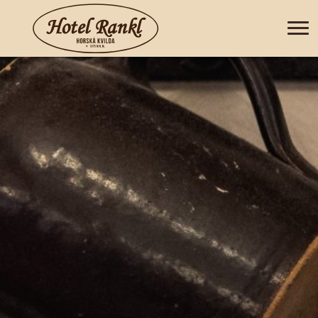
+420 388 435 044
DE
EN