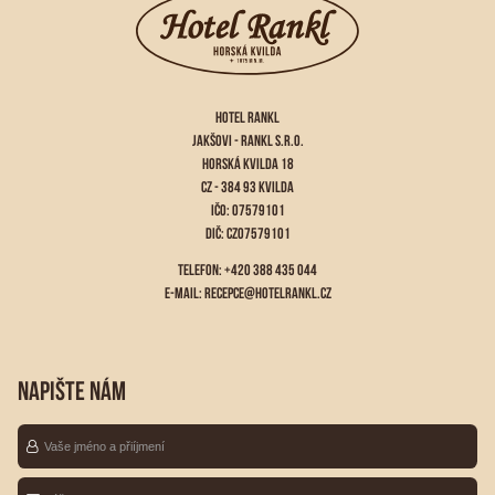
HOTEL RANKL
JAKŠOVI - RANKL S.R.O.
HORSKÁ KVILDA 18
CZ - 384 93 KVILDA
IČO: 07579101
DIČ: CZ07579101
TELEFON: +420 388 435 044
E-MAIL:
RECEPCE@HOTELRANKL.CZ
NAPIŠTE NÁM