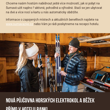
Chceme našim hostům nabídnout ještě více možností, jak si pobyt na
Šumavě užít naplno ? aktivně, pohodlně a výhodně. Stačí se jen ubytovat
na dvě a více nocí a kartu u nás automaticky obdržíte.
Informace o zapojených místech a aktuálních benefitech najdete na
www.sumavazije.cz
nebo Vám je rádi poskytneme na recepci hotelu.
NOVÁ PŮJČOVNA HORSKÝCH ELEKTROKOL A BĚŽEK
PŘÍMO V HOTELU RANKL