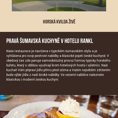
HORSKÁ KVILDA ŽIVĚ
PRAVÁ ŠUMAVSKÁ KUCHYNĚ V HOTELU RANKL
Naše restaurace je navržena v typickém šumavském stylu a je
vyhlášena pro svoji pestrost nabídky a klasické pojetí české kuchyně. V
obědový čas zde panuje samoobslužný provoz formou typicky horského
bufetu, který s oblibou využívají krom hotelových hostů i výletníci. Naši
kuchaři Vám připraví jídlo přímo před očima a Vašim největším zdržením
bude výběr jídla z naší široké nabídky. Ve večerní nabídce naleznete
klasickou i moderní českou kuchyni.