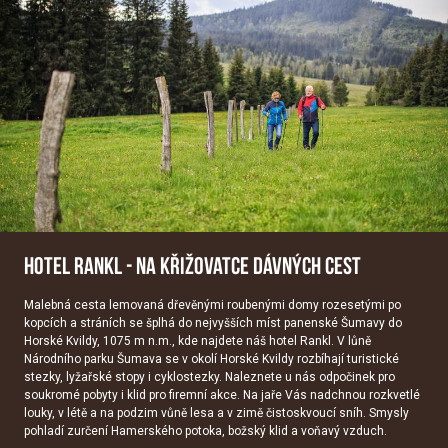
HOTEL RANKL - NA KŘIŽOVATCE DÁVNÝCH CEST
Malebná cesta lemovaná dřevěnými roubenými domy rozesetými po
kopcích a stráních se šplhá do nejvyšších míst panenské Šumavy do
Horské Kvildy, 1075 m n.m., kde najdete náš hotel Rankl. V lůně
Národního parku Šumava se v okolí Horské Kvildy rozbíhají turistické
stezky, lyžařské stopy i cyklostezky. Naleznete u nás odpočinek pro
soukromé pobyty i klid pro firemní akce. Na jaře Vás nadchnou rozkvetlé
louky, v létě a na podzim vůně lesa a v zimě čistoskvoucí sníh. Smysly
pohladí zurčení Hamerského potoka, božský klid a voňavý vzduch.