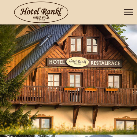
+420 388 435 044
DE
EN