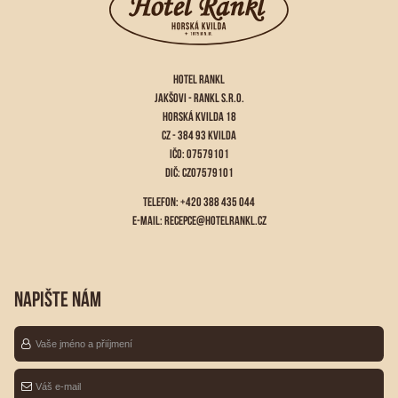
HOTEL RANKL
JAKŠOVI - RANKL S.R.O.
HORSKÁ KVILDA 18
CZ - 384 93 KVILDA
IČO: 07579101
DIČ: CZ07579101
TELEFON: +420 388 435 044
E-MAIL:
RECEPCE@HOTELRANKL.CZ
NAPIŠTE NÁM