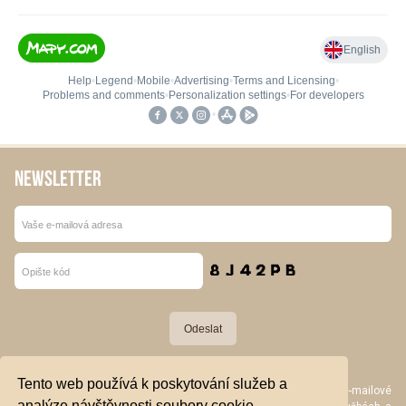
NEWSLETTER
Tento web používá k poskytování služeb a
Stiskem tlačítka „Odeslat“ souhlasím se zpracováním své e-mailové
analýze návštěvnosti soubory cookie.