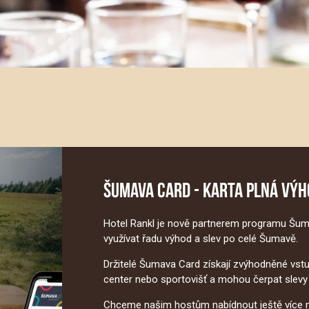
ŠUMAVA CARD - KARTA PLNÁ VÝH
Hotel Rankl je nově partnerem programu
Šum
využívat řadu výhod a slev po celé Šumavě.
Držitelé Šumava Card získají zvýhodněné vstup
center nebo sportovišť a mohou čerpat slevy n
Chceme našim hostům nabídnout ještě více mo