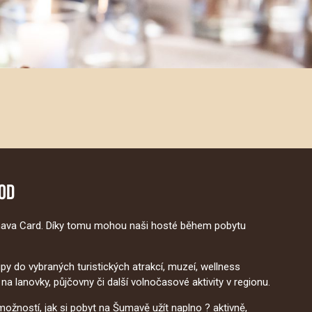
OD
ava Card
. Díky tomu mohou naši hosté během pobytu
y do vybraných turistických atrakcí, muzeí, wellness
a lanovky, půjčovny či další volnočasové aktivity v regionu.
žností, jak si pobyt na Šumavě užít naplno ? aktivně,