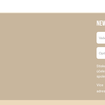
NEW
Stisk
účel
spole
Více
adre