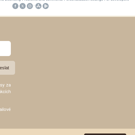
esy za
kcích
ilové