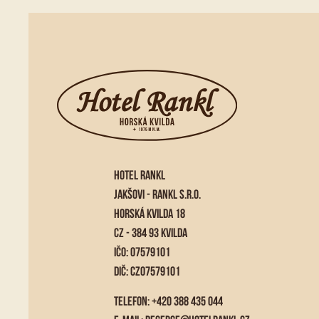
HOTEL RANKL
JAKŠOVI - RANKL S.R.O.
HORSKÁ KVILDA 18
CZ - 384 93 KVILDA
IČO: 07579101
DIČ: CZ07579101
TELEFON: +420 388 435 044