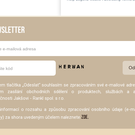
SLETTER
em tlačítka „Odeslat“ souhlasím se zpracováním své e-mailové adr
em zasílání obchodních sdělení o produktech, službách a a
čnosti Jakšovi - Rankl spol. s r.o.
 informací o rozsahu a způsobu zpracování osobního údaje (e-ma
ZDE.
sy) za shora uvedeným účelem naleznete