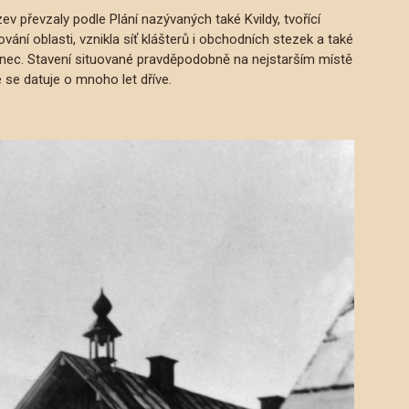
ev převzaly podle Plání nazývaných také Kvildy, tvořící
ání oblasti, vznikla síť klášterů i obchodních stezek a také
tinec. Stavení situované pravděpodobně na nejstarším místě
 se datuje o mnoho let dříve.