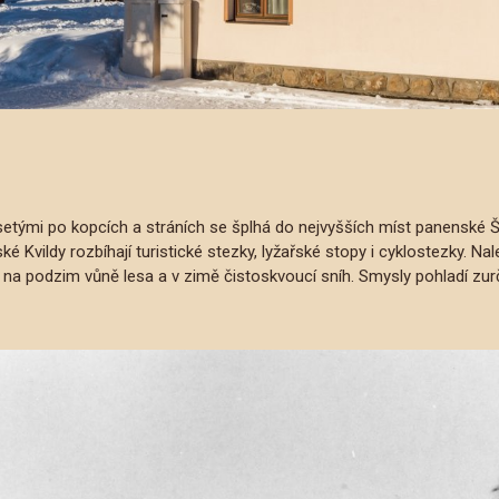
ými po kopcích a stráních se šplhá do nejvyšších míst panenské Šu
é Kvildy rozbíhají turistické stezky, lyžařské stopy i cyklostezky. N
 a na podzim vůně lesa a v zimě čistoskvoucí sníh. Smysly pohladí z