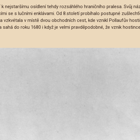
í k nejstaršímu osídlení tehdy rozsáhlého hraničního pralesa. Svůj náz
ími se s lučními enklávami. Od 8.století probíhalo postupné zušlechťov
a vzkvétala v místě dvou obchodních cest, kde vznikl Pollaufův hos
ka sahá do roku 1680 i když je velmi pravděpodobné, že vznik hostince