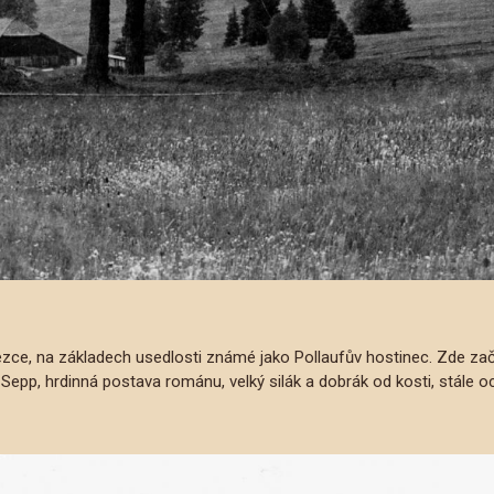
stezce, na základech usedlosti známé jako Pollaufův hostinec. Zde 
 Sepp, hrdinná postava románu, velký silák a dobrák od kosti, stále