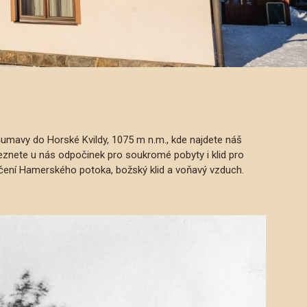
mavy do Horské Kvildy, 1075 m n.m., kde najdete náš
aleznete u nás odpočinek pro soukromé pobyty i klid pro
určení Hamerského potoka, božský klid a voňavý vzduch.