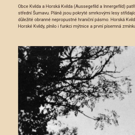
Obce Kvilda a Horská Kvilda (Aussegefild a Innergefild) patř
střední Šumavu. Pláně jsou pokryté smrkovými lesy střídajíc
důležité obranné nepropustné hraniční pásmo. Horská Kvild
Horské Kvildy, plnilo i funkci mýtnice a první písemná zmín