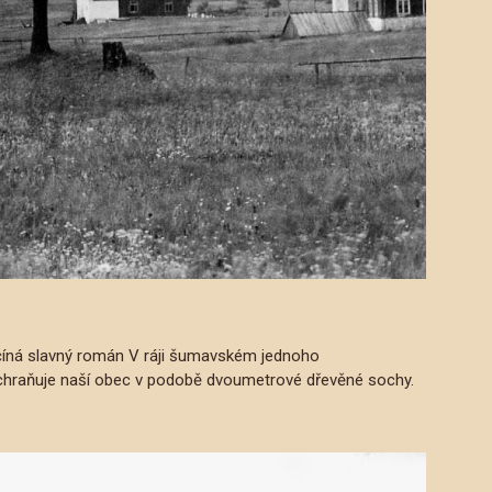
začíná slavný román V ráji šumavském jednoho
 ochraňuje naší obec v podobě dvoumetrové dřevěné sochy.