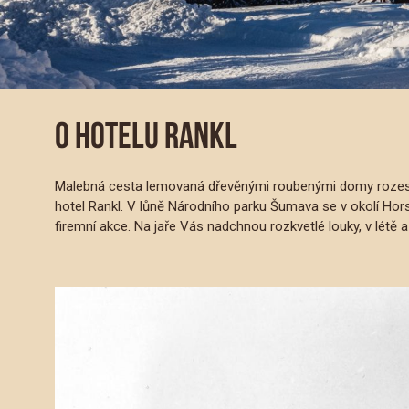
O HOTELU RANKL
Malebná cesta lemovaná dřevěnými roubenými domy rozeset
hotel Rankl. V lůně Národního parku Šumava se v okolí Horsk
firemní akce. Na jaře Vás nadchnou rozkvetlé louky, v létě