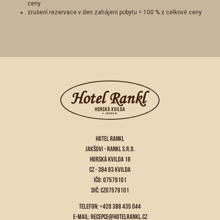
ceny
zrušení rezervace v den zahájení pobytu = 100 % z celkové ceny
HOTEL RANKL
JAKŠOVI - RANKL S.R.O.
HORSKÁ KVILDA 18
CZ - 384 93 KVILDA
IČO: 07579101
DIČ: CZ07579101
TELEFON: +420 388 435 044
E-MAIL:
RECEPCE@HOTELRANKL.CZ