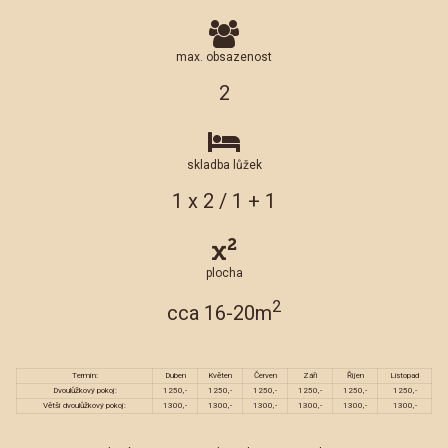
max. obsazenost
2
skladba lůžek
1 x 2 / 1 + 1
plocha
2
cca 16-20m
Termín:
Duben
Květen
Červen
Září
Říjen
Listopad
Dvoulůžkový pokoj:
1250,-
1250,-
1250,-
1250,-
1250,-
1250,-
Větší dvoulůžkový pokoj:
1300,-
1300,-
1300,-
1300,-
1300,-
1300,-