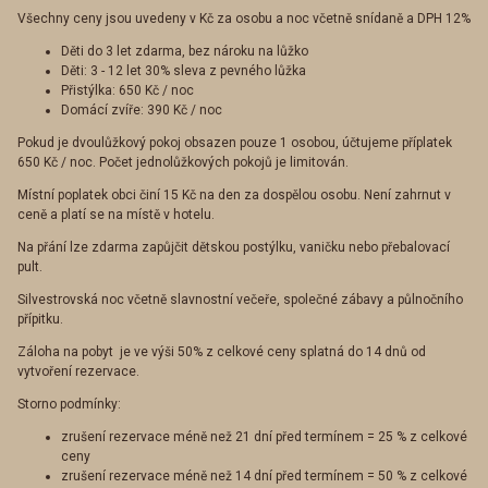
Všechny ceny jsou uvedeny v Kč za osobu a noc včetně snídaně a DPH 12%
Děti do 3 let zdarma, bez nároku na lůžko
Děti: 3 - 12 let 30% sleva z pevného lůžka
Přistýlka: 650 Kč / noc
Domácí zvíře: 390 Kč / noc
Pokud je dvoulůžkový pokoj obsazen pouze 1 osobou, účtujeme příplatek
650 Kč / noc. Počet jednolůžkových pokojů je limitován.
Místní poplatek obci činí 15 Kč na den za dospělou osobu. Není zahrnut v
ceně a platí se na místě v hotelu.
Na přání lze zdarma zapůjčit dětskou postýlku, vaničku nebo přebalovací
pult.
Silvestrovská noc včetně slavnostní večeře, společné zábavy a půlnočního
přípitku.
Záloha na pobyt je ve výši 50% z celkové ceny splatná do 14 dnů od
vytvoření rezervace.
Storno podmínky:
zrušení rezervace méně než 21 dní před termínem = 25 % z celkové
ceny
zrušení rezervace méně než 14 dní před termínem = 50 % z celkové