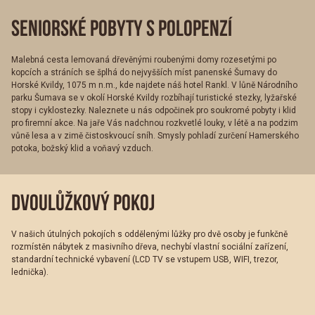
SENIORSKÉ POBYTY S POLOPENZÍ
Malebná cesta lemovaná dřevěnými roubenými domy rozesetými po
kopcích a stráních se šplhá do nejvyšších míst panenské Šumavy do
Horské Kvildy, 1075 m n.m., kde najdete náš hotel Rankl. V lůně Národního
parku Šumava se v okolí Horské Kvildy rozbíhají turistické stezky, lyžařské
stopy i cyklostezky. Naleznete u nás odpočinek pro soukromé pobyty i klid
pro firemní akce. Na jaře Vás nadchnou rozkvetlé louky, v létě a na podzim
vůně lesa a v zimě čistoskvoucí sníh. Smysly pohladí zurčení Hamerského
potoka, božský klid a voňavý vzduch.
DVOULŮŽKOVÝ POKOJ
V našich útulných pokojích s oddělenými lůžky pro dvě osoby je funkčně
rozmístěn nábytek z masivního dřeva, nechybí vlastní sociální zařízení,
standardní technické vybavení (LCD TV se vstupem USB, WIFI, trezor,
lednička).