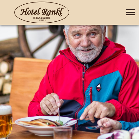
+420 388 435 044
DE
EN